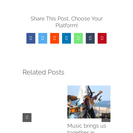
Share This Post, Choose Your
Platform!
Facebook
Twitter
Reddit
LinkedIn
WhatsApp
Tumblr
Pinterest
Related Posts
aid to
f the
ake
Music brings us
Is space
2015
together in
religiou