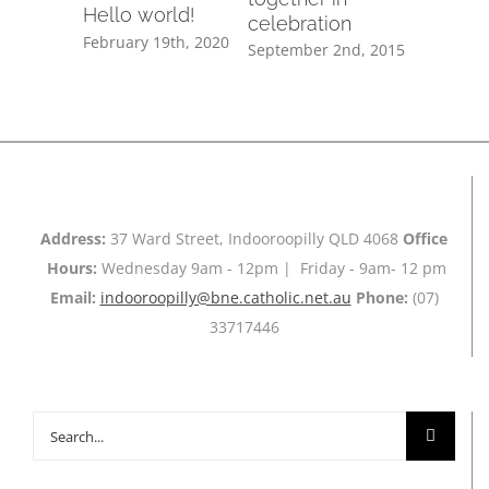
Hello world!
celebration
June 3rd, 
February 19th, 2020
September 2nd, 2015
Address:
37 Ward Street, Indooroopilly QLD 4068
Office
Hours:
Wednesday 9am - 12pm | Friday - 9am- 12 pm
Email:
indooroopilly@bne.catholic.net.au
Phone:
(07)
33717446
Search
for: