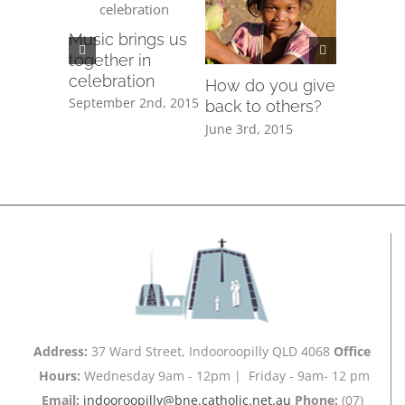
Music brings us
together in
celebration
aid to
How do you give
Is space
September 2nd, 2015
f the
back to others?
religiou
ake
June 3rd, 2015
June 3rd, 
2015
Address:
37 Ward Street, Indooroopilly QLD 4068
Office
Hours:
Wednesday 9am - 12pm | Friday - 9am- 12 pm
Email:
indooroopilly@bne.catholic.net.au
Phone:
(07)